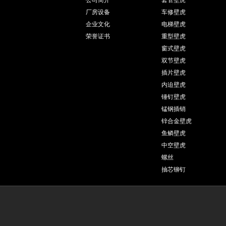
公司简介
套管壁虎
厂房设备
车修壁虎
企业文化
电梯壁虎
荣誉证书
重型壁虎
窗式壁虎
双节壁虎
插片壁虎
内迫壁虎
锤钉壁虎
锰钢插销
锌合金壁虎
鱼鳞壁虎
中空壁虎
螺丝
抽芯铆钉