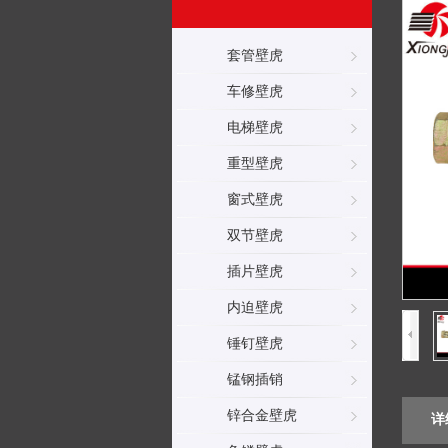
套管壁虎
车修壁虎
电梯壁虎
重型壁虎
窗式壁虎
双节壁虎
插片壁虎
内迫壁虎
锤钉壁虎
锰钢插销
锌合金壁虎
详