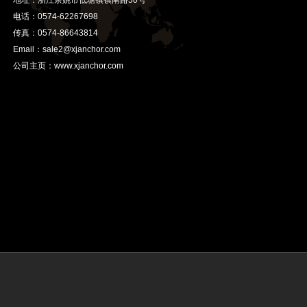
地址：浙江余姚市低塘镇镇南路50号
电话：0574-62267698
传真：0574-86643814
Email：sale2@xjanchor.com
公司主页：www.xjanchor.com