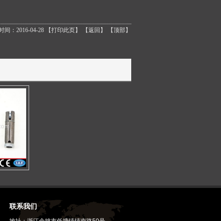
：2016-04-28 【
打印此页
】 【
返回
】 【
顶部
】
联系我们