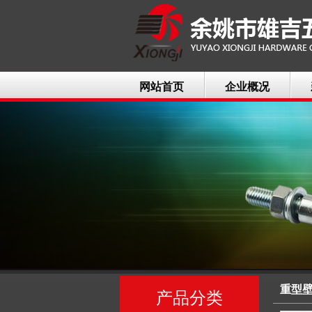
网站首页
企业概况
重型
产品分类